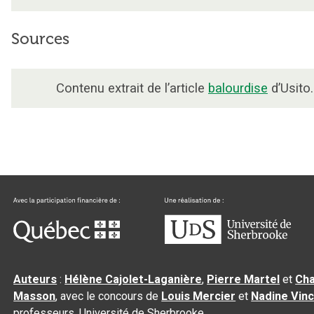
Sources
Contenu extrait de l’article
balourdise
d’Usito.
Auteurs
:
Hélène Cajolet-Laganière
,
Pierre Martel
et
Cha
Masson
, avec le concours de
Louis Mercier
et
Nadine Vin
professeurs, Université de Sherbrooke