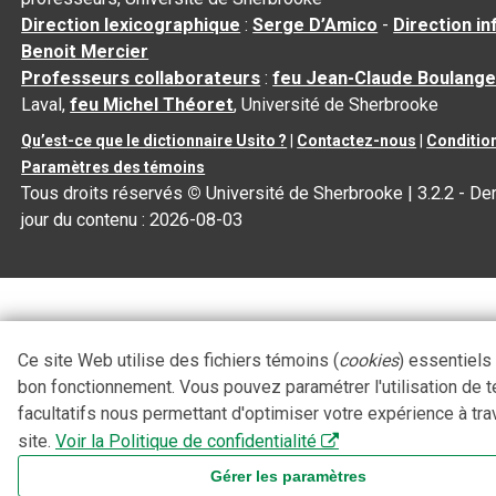
Direction lexicographique
:
Serge D’Amico
-
Direction i
Benoit Mercier
Professeurs collaborateurs
:
feu Jean-Claude Boulange
Laval,
feu Michel Théoret
, Université de Sherbrooke
Qu’est-ce que le dictionnaire Usito ?
|
Contactez-nous
|
Condition
Paramètres des témoins
Tous droits réservés
©
Université de Sherbrooke |
3.2.2
- Der
jour du contenu :
2026-08-03
Ce site Web utilise des fichiers témoins (
cookies
) essentiels
bon fonctionnement. Vous pouvez paramétrer l'utilisation de 
facultatifs nous permettant d'optimiser votre expérience à tra
site.
Voir la Politique de confidentialité
Gérer les paramètres