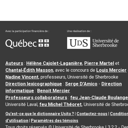
Auteurs
:
Hélène Cajolet-Laganière
,
Pierre Martel
et
Chantal‑Édith Masson
, avec le concours de
Louis Mercier
Nadine Vincent
, professeurs, Université de Sherbrooke
Direction lexicographique
:
Serge D’Amico
-
Direction
informatique
:
Benoit Mercier
Professeurs collaborateurs
:
feu Jean-Claude Boulange
Université Laval,
feu Michel Théoret
, Université de Sherbr
Qu’est-ce que le dictionnaire Usito ?
|
Contactez-nous
|
Conditio
d’utilisation
|
Paramètres des témoins
Tous droits réservés
©
Université de Sherbrooke |
3.2.2
- Der