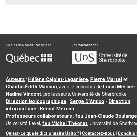
Auteurs
:
Hélène Cajolet-Laganière
,
Pierre Martel
et
Chantal‑Édith Masson
, avec le concours de
Louis Mercier
Nadine Vincent
, professeurs, Université de Sherbrooke
Direction lexicographique
:
Serge D’Amico
-
Direction
informatique
:
Benoit Mercier
Professeurs collaborateurs
:
feu Jean-Claude Boulange
Université Laval,
feu Michel Théoret
, Université de Sherbr
Qu’est-ce que le dictionnaire Usito ?
|
Contactez-nous
|
Conditio