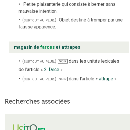
Petite plaisanterie qui consiste à berner sans
mauvaise intention.
(surtout au plur.)
Objet destiné à tromper par une
fausse apparence.
magasin de
farces
et attrapes
(surtout au plur.)
dans les unités lexicales
VOIR
de l’article «
2. farce
»
(surtout au plur.)
dans l’article «
attrape
»
VOIR
Recherches associées