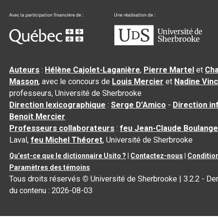
Auteurs
:
Hélène Cajolet-Laganière
,
Pierre Martel
et
Cha
Masson
, avec le concours de
Louis Mercier
et
Nadine Vin
professeurs, Université de Sherbrooke
Direction lexicographique
:
Serge D’Amico
-
Direction i
Benoit Mercier
Professeurs collaborateurs
:
feu Jean-Claude Boulange
Laval,
feu Michel Théoret
, Université de Sherbrooke
Qu’est-ce que le dictionnaire Usito ?
|
Contactez-nous
|
Condition
Paramètres des témoins
Tous droits réservés
©
Université de Sherbrooke |
3.2.2
- Der
du contenu :
2026-08-03