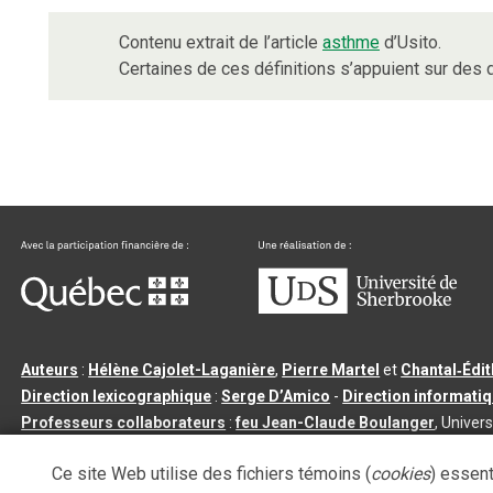
Contenu extrait de l’article
asthme
d’Usito.
Certaines de ces définitions s’appuient sur de
Auteurs
:
Hélène Cajolet-Laganière
,
Pierre Martel
et
Chantal‑Édi
Direction lexicographique
:
Serge D’Amico
-
Direction informati
Professeurs collaborateurs
:
feu Jean-Claude Boulanger
, Univers
Qu’est-ce que le dictionnaire Usito ?
|
Contactez-nous
|
Condition
Ce site Web utilise des fichiers témoins (
cookies
) essent
Tous droits réservés
©
Université de Sherbrooke |
3.2.2
- Dernière mi