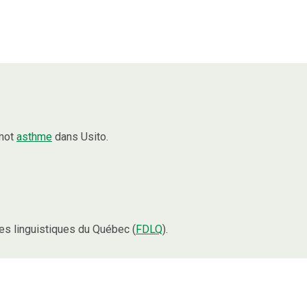
 mot
asthme
dans Usito.
s linguistiques du Québec (
FDLQ
).