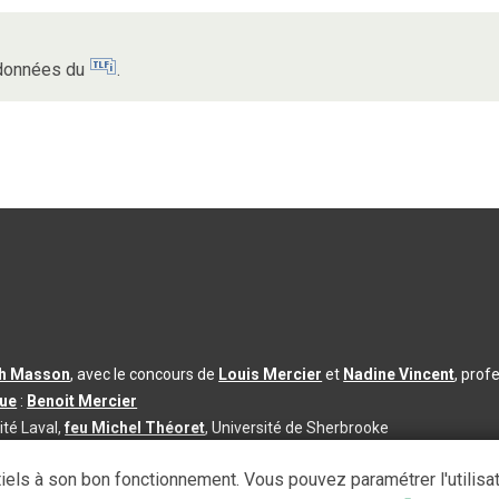
s données du
.
th Masson
, avec le concours de
Louis Mercier
et
Nadine Vincent
, prof
que
:
Benoit Mercier
ité Laval,
feu Michel Théoret
, Université de Sherbrooke
s d’utilisation
|
Paramètres des témoins
iels à son bon fonctionnement. Vous pouvez paramétrer l'utilisa
se à jour du contenu :
2026-08-03