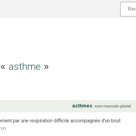
asthme
e «
»
asthmes
nom
masculin
pluriel
ement par une respiration difficile accompagnée d’un bruit
TLF
)