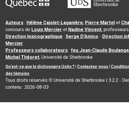
Auteurs
:
Hélène Cajolet-Laganière
,
Pierre Martel
et
Cha
concours de
Louis Mercier
et
Nadine Vincent
, professeurs
Direction lexicographique
:
Serge D’Amico
-
Direction i
Mercier
Professeurs collaborateurs
:
feu Jean-Claude Boulange
Michel Théoret
, Université de Sherbrooke
Qu’est-ce que le dictionnaire Usito ?
|
Contactez-nous
|
Condition
des témoins
Tous droits réservés
©
Université de Sherbrooke |
3.2.2
- Der
contenu :
2026-08-03