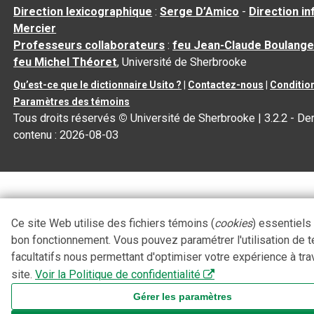
Direction lexicographique
:
Serge D’Amico
-
Direction i
Mercier
Professeurs collaborateurs
:
feu Jean-Claude Boulange
feu Michel Théoret
, Université de Sherbrooke
Qu’est-ce que le dictionnaire Usito ?
|
Contactez-nous
|
Condition
Paramètres des témoins
Tous droits réservés
©
Université de Sherbrooke |
3.2.2
- Der
contenu :
2026-08-03
Ce site Web utilise des fichiers témoins (
cookies
) essentiels
bon fonctionnement. Vous pouvez paramétrer l'utilisation de 
facultatifs nous permettant d'optimiser votre expérience à tra
site.
Voir la Politique de confidentialité
Gérer les paramètres