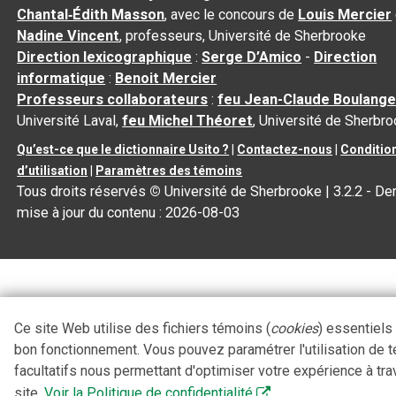
Chantal‑Édith Masson
, avec le concours de
Louis Mercier
Nadine Vincent
, professeurs, Université de Sherbrooke
Direction lexicographique
:
Serge D’Amico
-
Direction
informatique
:
Benoit Mercier
Professeurs collaborateurs
:
feu Jean-Claude Boulange
Université Laval,
feu Michel Théoret
, Université de Sherbr
Qu’est-ce que le dictionnaire Usito ?
|
Contactez-nous
|
Conditio
d’utilisation
|
Paramètres des témoins
Tous droits réservés
©
Université de Sherbrooke |
3.2.2
- Der
mise à jour du contenu :
2026-08-03
Ce site Web utilise des fichiers témoins (
cookies
) essentiels
bon fonctionnement. Vous pouvez paramétrer l'utilisation de 
facultatifs nous permettant d'optimiser votre expérience à tra
site.
Voir la Politique de confidentialité