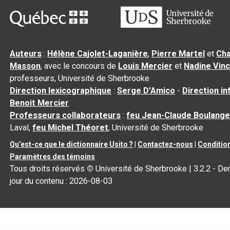
Auteurs
:
Hélène Cajolet-Laganière
,
Pierre Martel
et
Cha
Masson
, avec le concours de
Louis Mercier
et
Nadine Vin
professeurs, Université de Sherbrooke
Direction lexicographique
:
Serge D’Amico
-
Direction i
Benoit Mercier
Professeurs collaborateurs
:
feu Jean-Claude Boulange
Laval,
feu Michel Théoret
, Université de Sherbrooke
Qu’est-ce que le dictionnaire Usito ?
|
Contactez-nous
|
Condition
Paramètres des témoins
Tous droits réservés
©
Université de Sherbrooke |
3.2.2
- Der
jour du contenu :
2026-08-03