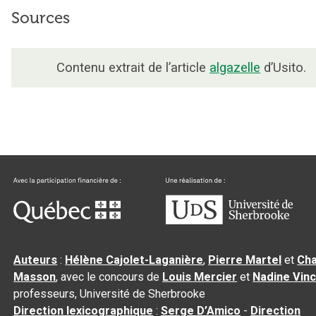
Sources
Contenu extrait de l’article
algazelle
d’Usito.
Auteurs
:
Hélène Cajolet-Laganière
,
Pierre Martel
et
Cha
Masson
, avec le concours de
Louis Mercier
et
Nadine Vin
professeurs, Université de Sherbrooke
Direction lexicographique
:
Serge D’Amico
-
Direction