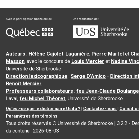
Auteurs
:
Hélène Cajolet-Laganière
,
Pierre Martel
et
Cha
Masson
, avec le concours de
Louis Mercier
et
Nadine Vin
Université de Sherbrooke
Direction lexicographique
:
Serge D’Amico
-
Direction i
Benoit Mercier
Professeurs collaborateurs
:
feu Jean-Claude Boulange
Laval,
feu Michel Théoret
, Université de Sherbrooke
Qu’est-ce que le dictionnaire Usito ?
|
Contactez-nous
|
Condition
Paramètres des témoins
Tous droits réservés
©
Université de Sherbrooke |
3.2.2
- Der
du contenu :
2026-08-03