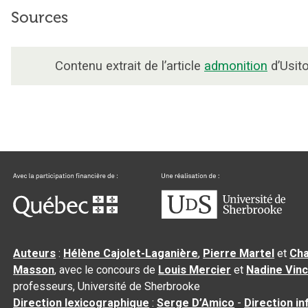
Sources
Contenu extrait de l’article
admonition
d’Usito
Auteurs
:
Hélène Cajolet-Laganière
,
Pierre Martel
et
Cha
Masson
, avec le concours de
Louis Mercier
et
Nadine Vin
professeurs, Université de Sherbrooke
Direction lexicographique
:
Serge D’Amico
-
Direction i