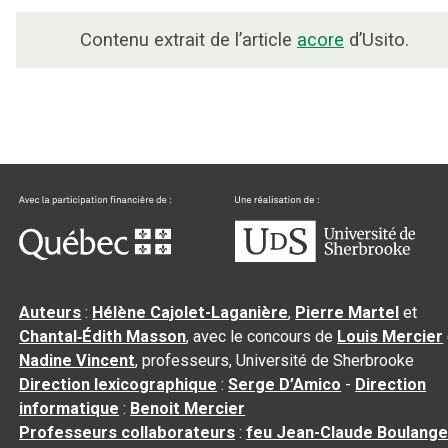
Contenu extrait de l’article
acore
d’Usito.
Auteurs
:
Hélène Cajolet-Laganière
,
Pierre Martel
et
Chantal‑Édith Masson
, avec le concours de
Louis Mercier
Nadine Vincent
, professeurs, Université de Sherbrooke
Direction lexicographique
:
Serge D’Amico
-
Direction
informatique
:
Benoit Mercier
Professeurs collaborateurs
:
feu Jean-Claude Boulange