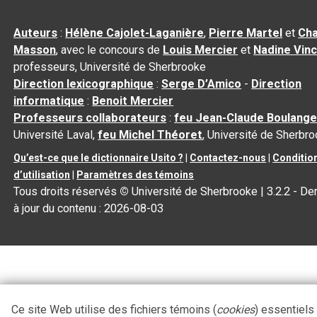
Auteurs
:
Hélène Cajolet-Laganière
,
Pierre Martel
et
Cha
Masson
, avec le concours de
Louis Mercier
et
Nadine Vin
professeurs, Université de Sherbrooke
Direction lexicographique
:
Serge D’Amico
-
Direction
informatique
:
Benoit Mercier
Professeurs collaborateurs
:
feu Jean-Claude Boulange
Université Laval,
feu Michel Théoret
, Université de Sherbr
Qu’est-ce que le dictionnaire Usito ?
|
Contactez-nous
|
Conditio
d’utilisation
|
Paramètres des témoins
Tous droits réservés
©
Université de Sherbrooke |
3.2.2
- De
à jour du contenu :
2026-08-03
Ce site Web utilise des fichiers témoins (
cookies
) essentiels