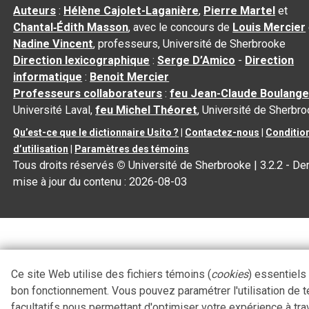
Auteurs
:
Hélène Cajolet-Laganière
,
Pierre Martel
et
Chantal‑Édith Masson
, avec le concours de
Louis Mercier
Nadine Vincent
, professeurs, Université de Sherbrooke
Direction lexicographique
:
Serge D’Amico
-
Direction
informatique
:
Benoit Mercier
Professeurs collaborateurs
:
feu Jean-Claude Boulange
Université Laval,
feu Michel Théoret
, Université de Sherbr
Qu’est-ce que le dictionnaire Usito ?
|
Contactez-nous
|
Conditio
d’utilisation
|
Paramètres des témoins
Tous droits réservés
©
Université de Sherbrooke |
3.2.2
- Der
mise à jour du contenu :
2026-08-03
Ce site Web utilise des fichiers témoins (
cookies
) essentiels
bon fonctionnement. Vous pouvez paramétrer l'utilisation de 
facultatifs nous permettant d'optimiser votre expérience à tra