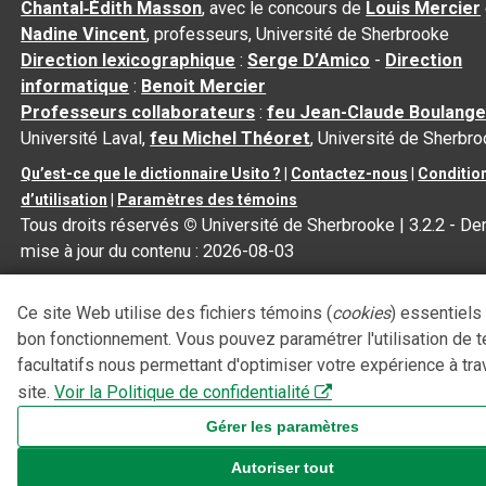
Chantal‑Édith Masson
, avec le concours de
Louis Mercier
Nadine Vincent
, professeurs, Université de Sherbrooke
Direction lexicographique
:
Serge D’Amico
-
Direction
informatique
:
Benoit Mercier
Professeurs collaborateurs
:
feu Jean-Claude Boulange
Université Laval,
feu Michel Théoret
, Université de Sherbr
Qu’est-ce que le dictionnaire Usito ?
|
Contactez-nous
|
Conditio
d’utilisation
|
Paramètres des témoins
Tous droits réservés
©
Université de Sherbrooke |
3.2.2
- Der
mise à jour du contenu :
2026-08-03
Ce site Web utilise des fichiers témoins (
cookies
) essentiels
bon fonctionnement. Vous pouvez paramétrer l'utilisation de 
facultatifs nous permettant d'optimiser votre expérience à tra
site.
Voir la Politique de confidentialité
Gérer les paramètres
Autoriser tout