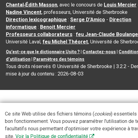
Chantal‑Édith Masson
, avec le concours de
Louis Mercier
Nadine Vincent
, professeurs, Université de Sherbrooke
Direction lexicographique
:
Serge D’Amico
-
Direction
informatique
:
Benoit Mercier
Professeurs collaborateurs
:
feu Jean-Claude Boulange
Université Laval,
feu Michel Théoret
, Université de Sherbr
Qu’est-ce que le dictionnaire Usito ?
|
Contactez-nous
|
Conditio
d’utilisation
|
Paramètres des témoins
Tous droits réservés
©
Université de Sherbrooke |
3.2.2
- Der
mise à jour du contenu :
2026-08-03
Ce site Web utilise des fichiers témoins (
cookies
) essentiels
bon fonctionnement. Vous pouvez paramétrer l'utilisation de 
facultatifs nous permettant d'optimiser votre expérience à tra
site.
Voir la Politique de confidentialité