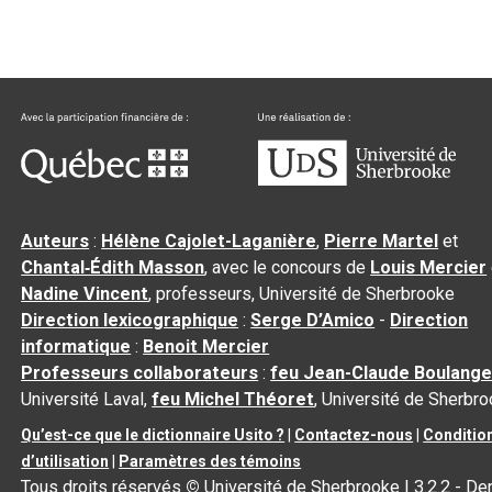
Auteurs
:
Hélène Cajolet-Laganière
,
Pierre Martel
et
Chantal‑Édith Masson
, avec le concours de
Louis Mercier
Nadine Vincent
, professeurs, Université de Sherbrooke
Direction lexicographique
:
Serge D’Amico
-
Direction
informatique
:
Benoit Mercier
Professeurs collaborateurs
:
feu Jean-Claude Boulange
Université Laval,
feu Michel Théoret
, Université de Sherbr
Qu’est-ce que le dictionnaire Usito ?
|
Contactez-nous
|
Conditio
d’utilisation
|
Paramètres des témoins
Tous droits réservés
©
Université de Sherbrooke |
3.2.2
- Der