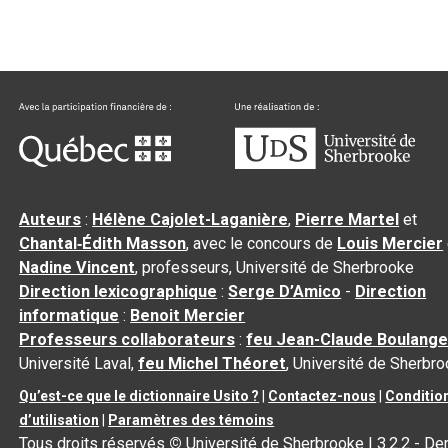
Auteurs
:
Hélène Cajolet-Laganière
,
Pierre Martel
et
Chantal‑Édith Masson
, avec le concours de
Louis Mercier
Nadine Vincent
, professeurs, Université de Sherbrooke
Direction lexicographique
:
Serge D’Amico
-
Direction
informatique
:
Benoit Mercier
Professeurs collaborateurs
:
feu Jean-Claude Boulange
Université Laval,
feu Michel Théoret
, Université de Sherbr
Qu’est-ce que le dictionnaire Usito ?
|
Contactez-nous
|
Conditio
d’utilisation
|
Paramètres des témoins
Tous droits réservés
©
Université de Sherbrooke |
3.2.2
- Der