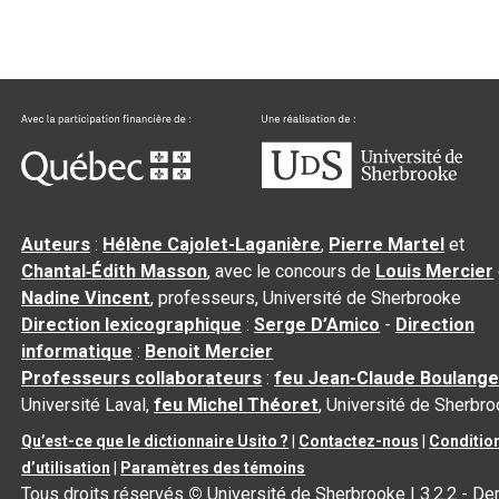
Auteurs
:
Hélène Cajolet-Laganière
,
Pierre Martel
et
Chantal‑Édith Masson
, avec le concours de
Louis Mercier
Nadine Vincent
, professeurs, Université de Sherbrooke
Direction lexicographique
:
Serge D’Amico
-
Direction
informatique
:
Benoit Mercier
Professeurs collaborateurs
:
feu Jean-Claude Boulange
Université Laval,
feu Michel Théoret
, Université de Sherbr
Qu’est-ce que le dictionnaire Usito ?
|
Contactez-nous
|
Conditio
d’utilisation
|
Paramètres des témoins
Tous droits réservés
©
Université de Sherbrooke |
3.2.2
- Der