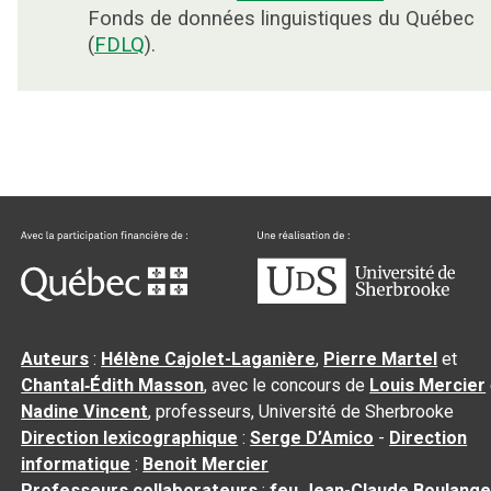
Fonds de données linguistiques du Québec
(
FDLQ
).
Auteurs
:
Hélène Cajolet-Laganière
,
Pierre Martel
et
Chantal‑Édith Masson
, avec le concours de
Louis Mercier
Nadine Vincent
, professeurs, Université de Sherbrooke
Direction lexicographique
:
Serge D’Amico
-
Direction
informatique
:
Benoit Mercier
Professeurs collaborateurs
:
feu Jean-Claude Boulange