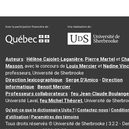
Auteurs
:
Hélène Cajolet-Laganière
,
Pierre Martel
et
Cha
Masson
, avec le concours de
Louis Mercier
et
Nadine Vin
professeurs, Université de Sherbrooke
Direction lexicographique
:
Serge D’Amico
-
Direction
informatique
:
Benoit Mercier
Professeurs collaborateurs
:
feu Jean-Claude Boulange
Université Laval,
feu Michel Théoret
, Université de Sherbr
Qu’est-ce que le dictionnaire Usito ?
|
Contactez-nous
|
Conditio
d’utilisation
|
Paramètres des témoins
Tous droits réservés
©
Université de Sherbrooke |
3.2.2
- De