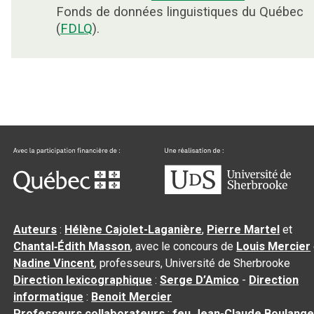
Fonds de données linguistiques du Québec
(
FDLQ
).
Auteurs
:
Hélène Cajolet-Laganière
,
Pierre Martel
et
Chantal‑Édith Masson
, avec le concours de
Louis Mercier
Nadine Vincent
, professeurs, Université de Sherbrooke
Direction lexicographique
:
Serge D’Amico
-
Direction
informatique
:
Benoit Mercier
Professeurs collaborateurs
:
feu Jean-Claude Boulange