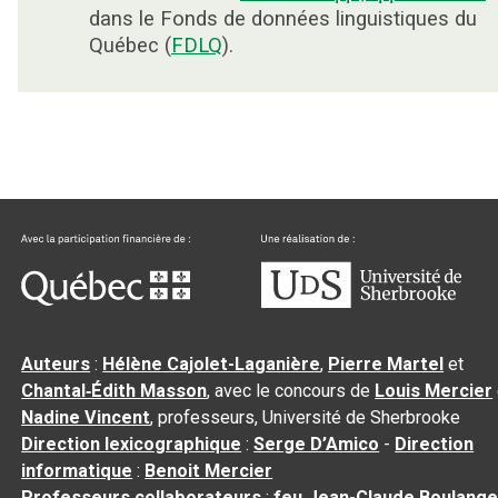
dans le Fonds de données linguistiques du
Québec (
FDLQ
).
Auteurs
:
Hélène Cajolet-Laganière
,
Pierre Martel
et
Chantal‑Édith Masson
, avec le concours de
Louis Mercier
Nadine Vincent
, professeurs, Université de Sherbrooke
Direction lexicographique
:
Serge D’Amico
-
Direction
informatique
:
Benoit Mercier
Professeurs collaborateurs
:
feu Jean-Claude Boulange