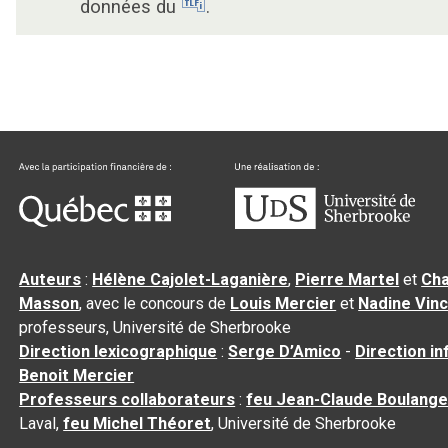
données du
.
Auteurs
:
Hélène Cajolet-Laganière
,
Pierre Martel
et
Cha
Masson
, avec le concours de
Louis Mercier
et
Nadine Vin
professeurs, Université de Sherbrooke
Direction lexicographique
:
Serge D’Amico
-
Direction i
Benoit Mercier
Professeurs collaborateurs
:
feu Jean-Claude Boulange
Laval,
feu Michel Théoret
, Université de Sherbrooke