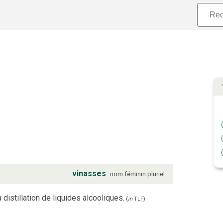
vinasses
nom
féminin
pluriel
 distillation de liquides alcooliques.
(
in
TLF
)