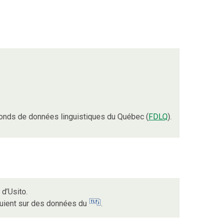
onds de données linguistiques du Québec (
FDLQ
).
d’Usito.
puient sur des données du
.