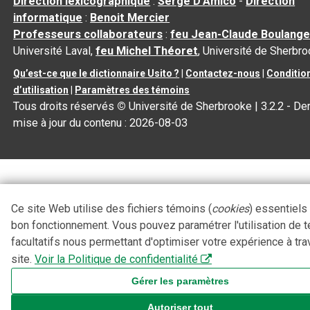
Direction lexicographique
:
Serge D’Amico
-
Direction
informatique
:
Benoit Mercier
Professeurs collaborateurs
:
feu Jean-Claude Boulange
Université Laval,
feu Michel Théoret
, Université de Sherbr
Qu’est-ce que le dictionnaire Usito ?
|
Contactez-nous
|
Conditio
d’utilisation
|
Paramètres des témoins
Tous droits réservés
©
Université de Sherbrooke |
3.2.2
- Der
mise à jour du contenu :
2026-08-03
Ce site Web utilise des fichiers témoins (
cookies
) essentiels
bon fonctionnement. Vous pouvez paramétrer l'utilisation de 
facultatifs nous permettant d'optimiser votre expérience à tra
site.
Voir la Politique de confidentialité
Gérer les paramètres
Autoriser tout