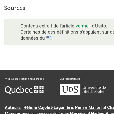
Sources
Contenu extrait de l’article
vermeil
d’Usito.
Certaines de ces définitions s’appuient sur d
données du
.
Auteurs
:
Hélène Cajolet-Laganière
,
Pierre Martel
et
Cha
Masson
, avec le concours de
Louis Mercier
et
Nadine Vin