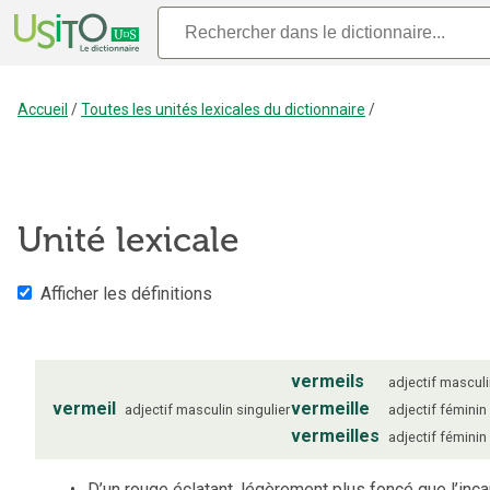
Accueil
/
Toutes les unités lexicales du dictionnaire
/
Unité lexicale
Afficher les définitions
vermeils
adjectif
masculi
vermeil
vermeille
adjectif
masculin
singulier
adjectif
féminin
vermeilles
adjectif
féminin
D’un rouge éclatant, légèrement plus foncé que l’inca