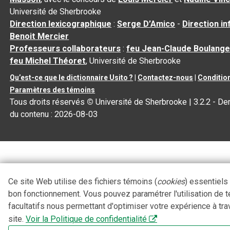
Université de Sherbrooke
Direction lexicographique
:
Serge D’Amico
-
Direction i
Benoit Mercier
Professeurs collaborateurs
:
feu Jean-Claude Boulange
feu Michel Théoret
, Université de Sherbrooke
Qu’est-ce que le dictionnaire Usito ?
|
Contactez-nous
|
Condition
Paramètres des témoins
Tous droits réservés
©
Université de Sherbrooke |
3.2.2
- Der
du contenu :
2026-08-03
Ce site Web utilise des fichiers témoins (
cookies
) essentiels
bon fonctionnement. Vous pouvez paramétrer l'utilisation de 
facultatifs nous permettant d'optimiser votre expérience à tra
site.
Voir la Politique de confidentialité