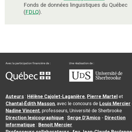
Fonds de données linguistiques du Québec
(
FDLQ
).
Auteurs
:
Hélène Cajolet-Laganière
,
Pierre Martel
et
Chantal‑Édith Masson
, avec le concours de
Louis Mercier
Nadine Vincent
, professeurs, Université de Sherbrooke
Direction lexicographique
:
Serge D’Amico
-
Direction
informatique
:
Benoit Mercier
Professeurs collaborateurs
:
feu Jean-Claude Boulange