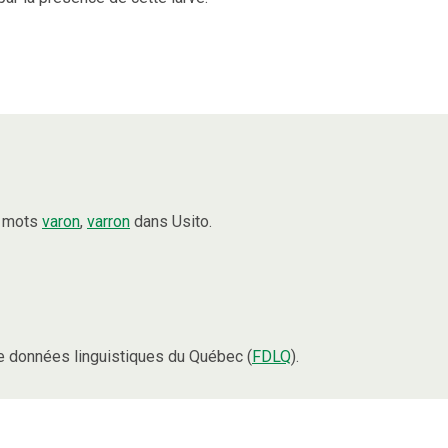
s mots
varon
,
varron
dans Usito.
 données linguistiques du Québec (
FDLQ
).