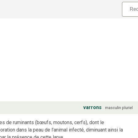
varrons
masculin
pluriel
s de ruminants (bœufs, moutons, cerfs), dont le
tion dans la peau de l’animal infecté, diminuant ainsi la
ar la présence de cette larve.