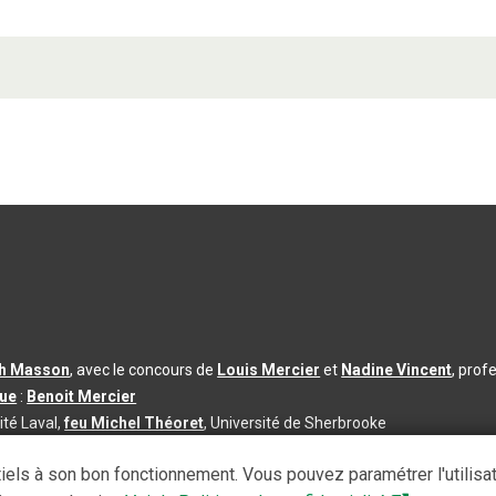
th Masson
, avec le concours de
Louis Mercier
et
Nadine Vincent
, prof
que
:
Benoit Mercier
ité Laval,
feu Michel Théoret
, Université de Sherbrooke
s d’utilisation
|
Paramètres des témoins
iels à son bon fonctionnement. Vous pouvez paramétrer l'utilisa
se à jour du contenu :
2026-08-03