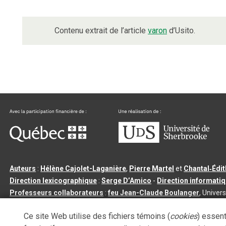
Contenu extrait de l’article
varon
d’Usito.
Auteurs
:
Hélène Cajolet-Laganière
,
Pierre Martel
et
Chantal‑Édi
Direction lexicographique
:
Serge D’Amico
-
Direction informati
Professeurs collaborateurs
:
feu Jean-Claude Boulanger
, Univers
Qu’est-ce que le dictionnaire Usito ?
|
Contactez-nous
|
Condition
Ce site Web utilise des fichiers témoins (
cookies
) essent
Tous droits réservés
©
Université de Sherbrooke |
3.2.2
- Dernière mi