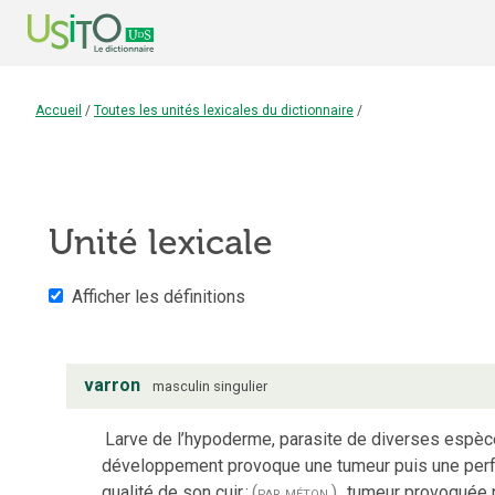
Accueil
/
Toutes les unités lexicales du dictionnaire
/
Unité lexicale
Afficher les définitions
varron
masculin
singulier
Larve de l’hypoderme, parasite de diverses espèce
développement provoque une tumeur puis une perfora
qualité de son cuir
;
(par méton.)
tumeur provoquée p