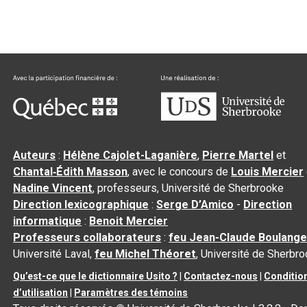
Auteurs
:
Hélène Cajolet-Laganière
,
Pierre Martel
et
Chantal‑Édith Masson
, avec le concours de
Louis Mercier
Nadine Vincent
, professeurs, Université de Sherbrooke
Direction lexicographique
:
Serge D’Amico
-
Direction
informatique
:
Benoit Mercier
Professeurs collaborateurs
:
feu Jean-Claude Boulange
Université Laval,
feu Michel Théoret
, Université de Sherbr
Qu’est-ce que le dictionnaire Usito ?
|
Contactez-nous
|
Conditio
d’utilisation
|
Paramètres des témoins