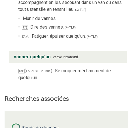
accompagnent en les secouant dans un van ou dans
tout ustensile en tenant lieu.
(
in
TLF
)
Munir de vannes.
Dire des vannes.
F/E
(
in
TLF
)
fam.
Fatiguer, épuiser quelqu’un.
(
in
TLF
)
vanner quelqu’un
verbe
intransitif
(emploi tr. dir.)
Se moquer méchamment de
F/E
quelqu’un.
Recherches associées