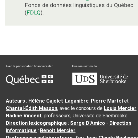
Fonds de données linguistiques du Québec
(
FDLQ
).
Auteurs
:
Hélène Cajolet-Laganière
,
Pierre Martel
et
Chantal‑Édith Masson
, avec le concours de
Louis Mercier
Nadine Vincent
, professeurs, Université de Sherbrooke
Direction lexicographique
:
Serge D’Amico
-
Direction
informatique
:
Benoit Mercier
Professeurs collaborateurs
:
feu Jean-Claude Boulange