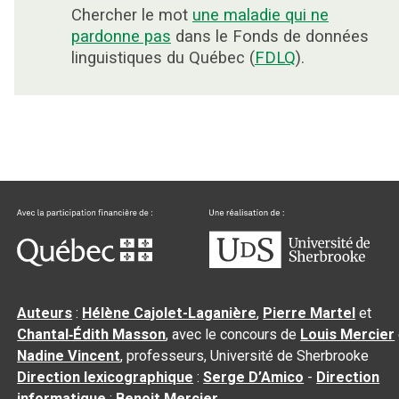
Chercher le mot
une maladie qui ne
pardonne pas
dans le Fonds de données
linguistiques du Québec (
FDLQ
).
Auteurs
:
Hélène Cajolet-Laganière
,
Pierre Martel
et
Chantal‑Édith Masson
, avec le concours de
Louis Mercier
Nadine Vincent
, professeurs, Université de Sherbrooke
Direction lexicographique
:
Serge D’Amico
-
Direction
informatique
:
Benoit Mercier