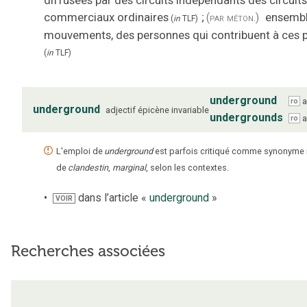
diffusées par des circuits indépendants des circuits
commerciaux ordinaires
;
ensembl
(par méton.)
(
in
TLF
)
mouvements, des personnes qui contribuent à ces 
(
in
TLF
)
underground
a
ro
underground
adjectif
épicène
invariable
undergrounds
a
ro
L'emploi de
underground
est parfois critiqué comme synonyme
de
clandestin
,
marginal
, selon les contextes.
dans l’article «
underground
»
VOIR
Recherches associées