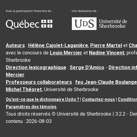
Auteurs
:
Hélène Cajolet-Laganière
,
Pierre Martel
et
Cha
avec le concours de
Louis Mercier
et
Nadine Vincent
, pro
Sherbrooke
Direction lexicographique
:
Serge D’Amico
-
Direction i
Mercier
Professeurs collaborateurs
:
feu Jean-Claude Boulange
Michel Théoret
, Université de Sherbrooke
Qu’est-ce que le dictionnaire Usito ?
|
Contactez-nous
|
Condition
Paramètres des témoins
Tous droits réservés
©
Université de Sherbrooke |
3.2.2
- Der
contenu :
2026-08-03