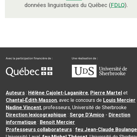
données linguistiques du Québec (
FDLQ
).
Auteurs
:
Hélène Cajolet-Laganière
,
Pierre Martel
et
Chantal‑Édith Masson
, avec le concours de
Louis Mercier
Nadine Vincent
, professeurs, Université de Sherbrooke
Direction lexicographique
:
Serge D’Amico
-
Direction
informatique
:
Benoit Mercier
Professeurs collaborateurs
:
feu Jean-Claude Boulange
Université Laval,
feu Michel Théoret
, Université de Sherbr