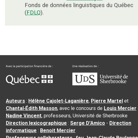
Fonds de données linguistiques du Québec
(
FDLQ
).
Auteurs
:
Hélène Cajolet-Laganière
,
Pierre Martel
et
Chantal‑Édith Masson
, avec le concours de
Louis Mercier
Nadine Vincent
, professeurs, Université de Sherbrooke
Direction lexicographique
:
Serge D’Amico
-
Direction
informatique
:
Benoit Mercier
Professeurs collaborateurs
:
feu Jean-Claude Boulange