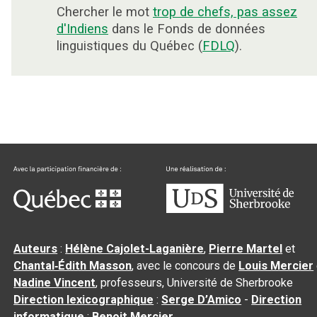
Chercher le mot
trop de chefs, pas assez
d'Indiens
dans le Fonds de données
linguistiques du Québec (
FDLQ
).
Auteurs
:
Hélène Cajolet-Laganière
,
Pierre Martel
et
Chantal‑Édith Masson
, avec le concours de
Louis Mercier
Nadine Vincent
, professeurs, Université de Sherbrooke
Direction lexicographique
:
Serge D’Amico
-
Direction
informatique
:
Benoit Mercier