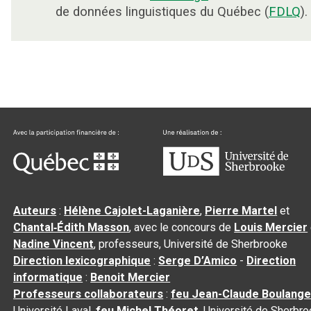
de données linguistiques du Québec (
FDLQ
).
Auteurs
:
Hélène Cajolet-Laganière
,
Pierre Martel
et
Chantal‑Édith Masson
, avec le concours de
Louis Mercier
Nadine Vincent
, professeurs, Université de Sherbrooke
Direction lexicographique
:
Serge D’Amico
-
Direction
informatique
:
Benoit Mercier
Professeurs collaborateurs
:
feu Jean-Claude Boulange
Université Laval,
feu Michel Théoret
, Université de Sherbr