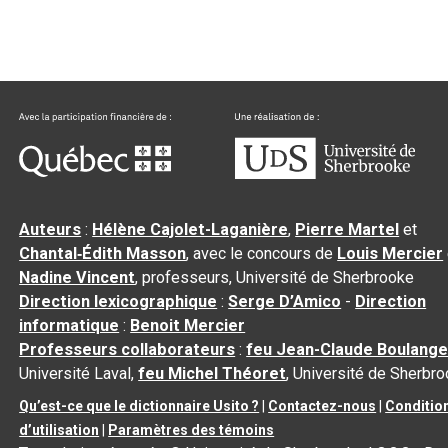
Auteurs
:
Hélène Cajolet-Laganière
,
Pierre Martel
et
Chantal‑Édith Masson
, avec le concours de
Louis Mercier
Nadine Vincent
, professeurs, Université de Sherbrooke
Direction lexicographique
:
Serge D’Amico
-
Direction
informatique
:
Benoit Mercier
Professeurs collaborateurs
:
feu Jean-Claude Boulange
Université Laval,
feu Michel Théoret
, Université de Sherbr
Qu’est-ce que le dictionnaire Usito ?
|
Contactez-nous
|
Conditio
d’utilisation
|
Paramètres des témoins