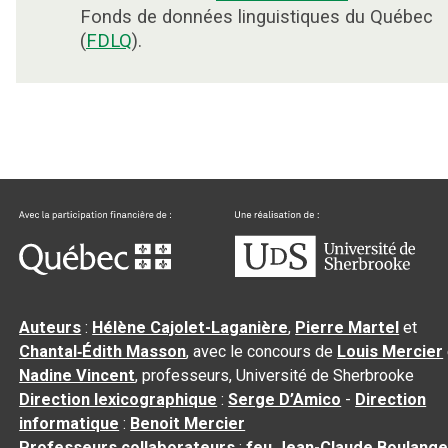
Fonds de données linguistiques du Québec
(
FDLQ
).
Auteurs
:
Hélène Cajolet-Laganière
,
Pierre Martel
et
Chantal‑Édith Masson
, avec le concours de
Louis Mercier
Nadine Vincent
, professeurs, Université de Sherbrooke
Direction lexicographique
:
Serge D’Amico
-
Direction
informatique
:
Benoit Mercier
Professeurs collaborateurs
:
feu Jean-Claude Boulange