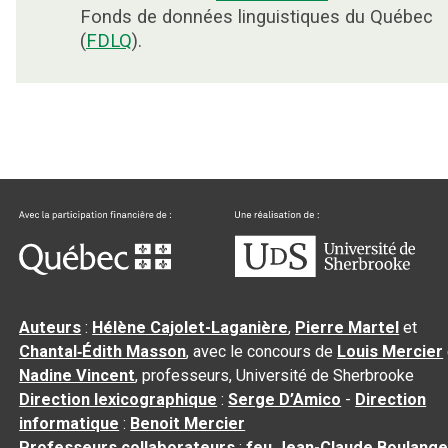
Fonds de données linguistiques du Québec
(
FDLQ
).
Auteurs
:
Hélène Cajolet-Laganière
,
Pierre Martel
et
Chantal‑Édith Masson
, avec le concours de
Louis Mercier
Nadine Vincent
, professeurs, Université de Sherbrooke
Direction lexicographique
:
Serge D’Amico
-
Direction
informatique
:
Benoit Mercier
Professeurs collaborateurs
:
feu Jean-Claude Boulange