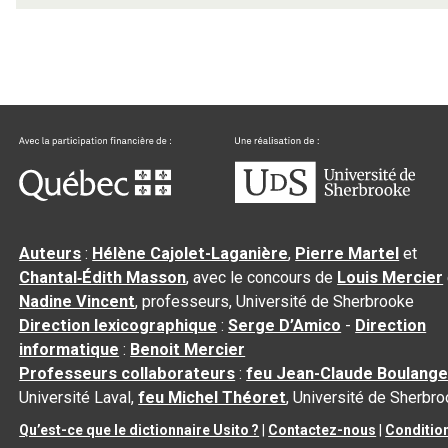
Auteurs
:
Hélène Cajolet-Laganière
,
Pierre Martel
et
Chantal‑Édith Masson
, avec le concours de
Louis Mercier
Nadine Vincent
, professeurs, Université de Sherbrooke
Direction lexicographique
:
Serge D’Amico
-
Direction
informatique
:
Benoit Mercier
Professeurs collaborateurs
:
feu Jean-Claude Boulange
Université Laval,
feu Michel Théoret
, Université de Sherbr
Qu’est-ce que le dictionnaire Usito ?
|
Contactez-nous
|
Conditio