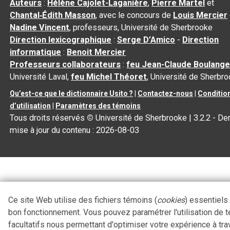
Auteurs
:
Hélène Cajolet-Laganière
,
Pierre Martel
et
Chantal‑Édith Masson
, avec le concours de
Louis Mercier
Nadine Vincent
, professeurs, Université de Sherbrooke
Direction lexicographique
:
Serge D’Amico
-
Direction
informatique
:
Benoit Mercier
Professeurs collaborateurs
:
feu Jean-Claude Boulange
Université Laval,
feu Michel Théoret
, Université de Sherbr
Qu’est-ce que le dictionnaire Usito ?
|
Contactez-nous
|
Conditio
d’utilisation
|
Paramètres des témoins
Tous droits réservés
©
Université de Sherbrooke |
3.2.2
- Der
mise à jour du contenu :
2026-08-03
Ce site Web utilise des fichiers témoins (
cookies
) essentiels
bon fonctionnement. Vous pouvez paramétrer l'utilisation de 
facultatifs nous permettant d'optimiser votre expérience à tra