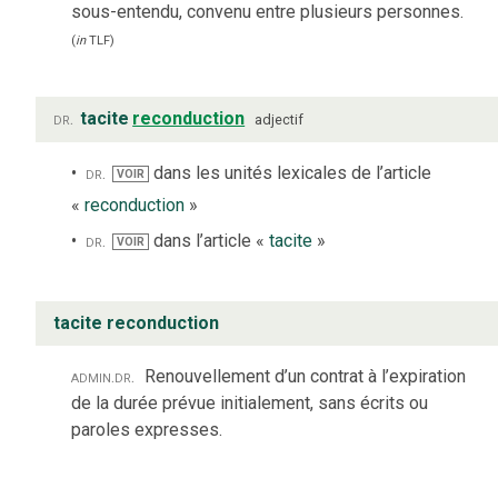
sous-entendu, convenu entre plusieurs personnes.
(
in
TLF
)
dr.
tacite
reconduction
adjectif
dr.
dans les unités lexicales de l’article
VOIR
«
reconduction
»
dr.
dans l’article «
tacite
»
VOIR
tacite reconduction
admin.
dr.
Renouvellement d’un contrat à l’expiration
de la durée prévue initialement, sans écrits ou
paroles expresses.