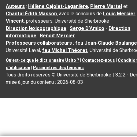
Auteurs
:
Hélène Cajolet-Laganière
,
Pierre Martel
et
Chantal‑Édith Masson
, avec le concours de
Louis Mercier
Vincent
, professeurs, Université de Sherbrooke
Direction lexicographique
:
Serge D’Amico
-
Direction
informatique
:
Benoit Mercier
Professeurs collaborateurs
:
feu Jean-Claude Boulange
Université Laval,
feu Michel Théoret
, Université de Sherbr
Qu’est-ce que le dictionnaire Usito ?
|
Contactez-nous
|
Conditio
d’utilisation
|
Paramètres des témoins
Tous droits réservés
©
Université de Sherbrooke |
3.2.2
- Der
mise à jour du contenu :
2026-08-03