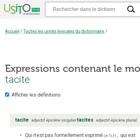
Accueil
/
Toutes les unités lexicales du dictionnaire
/
Expressions contenant le mo
tacite
Afficher les définitions
tacite
tacites
adjectif
épicène
singulier
adjectif
épicène
pluriel
Qui n’est pas formellement exprimé
;
qui est
(
in
TLF
)