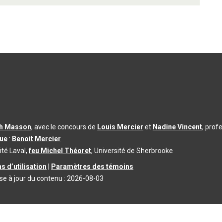
th Masson
, avec le concours de
Louis Mercier
et
Nadine Vincent
, prof
que
:
Benoit Mercier
ité Laval,
feu Michel Théoret
, Université de Sherbrooke
s d’utilisation
|
Paramètres des témoins
se à jour du contenu :
2026-08-03