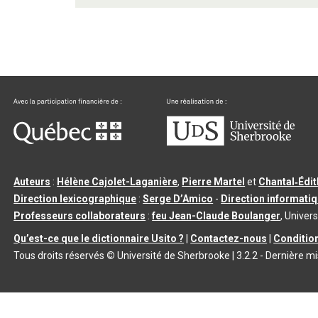
Auteurs
:
Hélène Cajolet-Laganière
,
Pierre Martel
et
Chantal‑Édi
Direction lexicographique
:
Serge D’Amico
-
Direction informati
Professeurs collaborateurs
:
feu Jean-Claude Boulanger
, Univers
Qu’est-ce que le dictionnaire Usito ?
|
Contactez-nous
|
Condition
Tous droits réservés
©
Université de Sherbrooke |
3.2.2
- Dernière mi