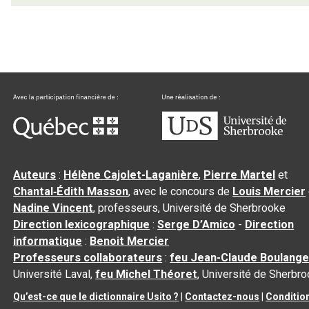
Auteurs
:
Hélène Cajolet-Laganière
,
Pierre Martel
et
Chantal‑Édith Masson
, avec le concours de
Louis Mercier
Nadine Vincent
, professeurs, Université de Sherbrooke
Direction lexicographique
:
Serge D’Amico
-
Direction
informatique
:
Benoit Mercier
Professeurs collaborateurs
:
feu Jean-Claude Boulange
Université Laval,
feu Michel Théoret
, Université de Sherbr
Qu’est-ce que le dictionnaire Usito ?
|
Contactez-nous
|
Conditio