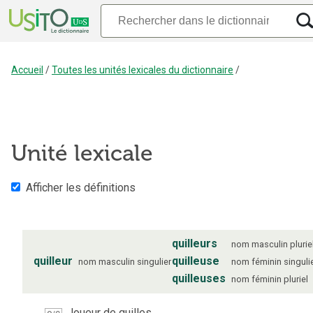
Accueil
/
Toutes les unités lexicales du dictionnaire
/
Unité lexicale
Afficher les définitions
quilleurs
nom
masculin
plurie
quilleur
quilleuse
nom
masculin
singulier
nom
féminin
singuli
quilleuses
nom
féminin
pluriel
Joueur de quilles.