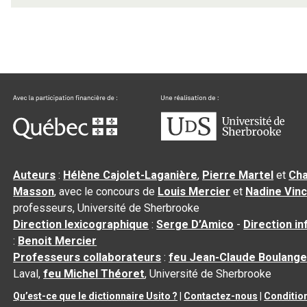
Auteurs
:
Hélène Cajolet-Laganière
,
Pierre Martel
et
Cha
Masson
, avec le concours de
Louis Mercier
et
Nadine Vin
professeurs, Université de Sherbrooke
Direction lexicographique
:
Serge D’Amico
-
Direction i
:
Benoit Mercier
Professeurs collaborateurs
:
feu Jean-Claude Boulange
Laval,
feu Michel Théoret
, Université de Sherbrooke
Qu’est-ce que le dictionnaire Usito ?
|
Contactez-nous
|
Conditio