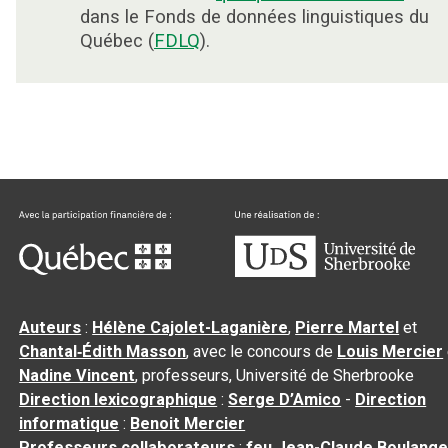
dans le Fonds de données linguistiques du
Québec (
FDLQ
).
Auteurs
:
Hélène Cajolet-Laganière
,
Pierre Martel
et
Chantal‑Édith Masson
, avec le concours de
Louis Mercier
Nadine Vincent
, professeurs, Université de Sherbrooke
Direction lexicographique
:
Serge D’Amico
-
Direction
informatique
:
Benoit Mercier
Professeurs collaborateurs
:
feu Jean-Claude Boulange