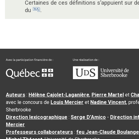
Certaines de ces définitions s’appuient sur 
du
.
Auteurs
:
Hélène Cajolet-Laganière
,
Pierre Martel
et
Cha
avec le concours de
Louis Mercier
et
Nadine Vincent
, pro
Sherbrooke
Direction lexicographique
:
Serge D’Amico
-
Direction i
Mercier
Professeurs collaborateurs
:
feu Jean-Claude Boulange