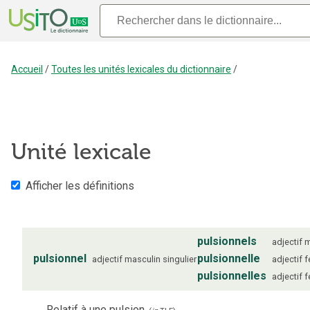
Accueil
/
Toutes les unités lexicales du dictionnaire
/
Unité lexicale
Afficher les définitions
pulsionnels
adjectif
m
pulsionnel
pulsionnelle
adjectif
masculin
singulier
adjectif
f
pulsionnelles
adjectif
f
Relatif à une pulsion.