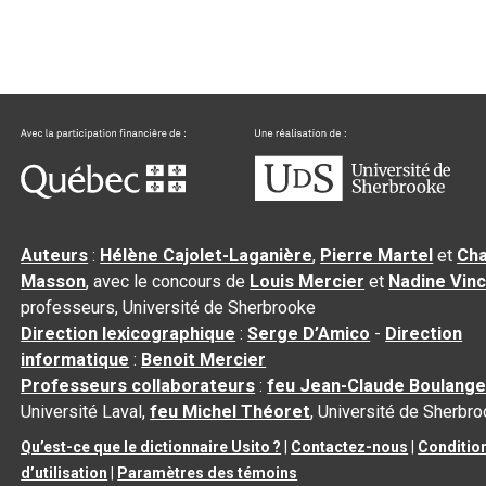
Auteurs
:
Hélène Cajolet-Laganière
,
Pierre Martel
et
Cha
Masson
, avec le concours de
Louis Mercier
et
Nadine Vin
professeurs, Université de Sherbrooke
Direction lexicographique
:
Serge D’Amico
-
Direction
informatique
:
Benoit Mercier
Professeurs collaborateurs
:
feu Jean-Claude Boulange
Université Laval,
feu Michel Théoret
, Université de Sherbr
Qu’est-ce que le dictionnaire Usito ?
|
Contactez-nous
|
Conditio
d’utilisation
|
Paramètres des témoins